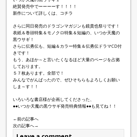
絶賛発売中でーーーーす！！！！
新作について詳しくは、コチラ
さらに同日発売のドラゴンマガジンも鏡貴也祭りです！
表紙＆巻頭特集＆モノクロ特集＆短編の、いつか天魔の
黒ウサギ！
さらに伝勇伝も、短編＆カラー特集＆伝勇伝ドラマCD付
きです！
もう、あほか～と言いたくなるほど大量のページを占拠
しております。
５７枚あります。全部で！
みんなでがんばったので、ぜひそちらもよろしくお願い
しま～す！！
いろいろな書店様が企画してくださった、
●●いつか天魔の黒ウサギ発売特典情報●●も見てね！！
←前の記事へ
次の記事へ→
Leave a comment