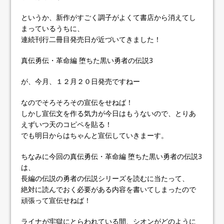
というか、新作がすごく調子がよくて書店から消えてし
まっているうちに、
連続刊行二冊目発売日が近づいてきました！
真伝勇伝・革命編 堕ちた黒い勇者の伝説3
が、今月、１２月２０日発売ですねー
なのでそろそろその宣伝をせねば！
しかし宣伝文を作る気力が今日はもうないので、とりあ
えずいつ天のコピペを貼る！
でも明日からはちゃんと宣伝していきまーす。
ちなみに今回の真伝勇伝・革命編 堕ちた黒い勇者の伝説3
は、
長編の伝説の勇者の伝説シリーズを読むに当たって、
絶対に読んでおく必要がある内容を書いてしまったので
頑張って宣伝せねば！
ライナが牢獄にとらわれている間、シオンがどのように