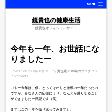
MENU
鏡貴也の健康生活
鏡貴也オフィシャルサイト
今年も一年、お世話にな
りましたー
Posted on
2008年12月31日
by
貴也鏡
in
08年のブログ
// 0
Comments
いやー今年は、僕にとってはわりと激動の一年だったの
ですが、みなさんの応援により、なんとか乗り切ること
ができましたー日記です（笑）
まずはこの一年を振り返ってみますと、