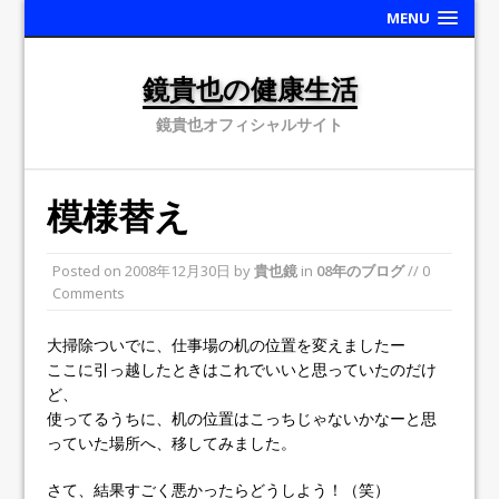
MENU
鏡貴也の健康生活
鏡貴也オフィシャルサイト
模様替え
Posted on
2008年12月30日
by
貴也鏡
in
08年のブログ
// 0
Comments
大掃除ついでに、仕事場の机の位置を変えましたー
ここに引っ越したときはこれでいいと思っていたのだけ
ど、
使ってるうちに、机の位置はこっちじゃないかなーと思
っていた場所へ、移してみました。
さて、結果すごく悪かったらどうしよう！（笑）