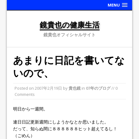
MENU
鏡貴也の健康生活
鏡貴也オフィシャルサイト
あまりに日記を書いてな
いので、
Posted on
2007年2月19日
by
貴也鏡
in
07年のブログ
// 0
Comments
明日から一週間。
連日日記更新週間にしようかなとか思いました。
だって、知らぬ間に８８８８８８ヒット超えてるし！
（ごめん）