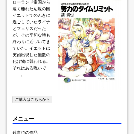
ローランド帝国から
遠く離れた辺境の国
イエットでのんきに
過ごしていたライナ
とフェリスだった
が、その平和な時も
終わりに近づいてき
ていた。イエットは
突如出現した無数の
化け物に襲われる。
それはある呪いで
――。
ご購入はこちらから
メニュー
鏡貴也の作品